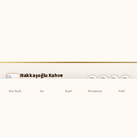
Nakkaşoğlu Kahve
Farkımızı Farkedeceksiniz
info@nakkasoglukahve.com.tr
Ana Sayfa
Ara
Sepet
Kampanya
Profil
Hızlı Kargo
256-bit SSL
Aynı gün teslimat
Güvenli alışveriş
Güvenli Ödeme
Kolay İade
3D Secure korumalı
14 gün iade hakkı