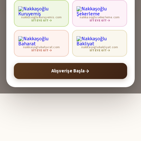
nakkasoglukuruyemis.com
nakkasoglusekerleme.com
SITEYE GIT
SITEYE GIT
nakkasoglubaharat.com
nakkasoglubakliyat.com
SITEYE GIT
SITEYE GIT
Alışverişe Başla