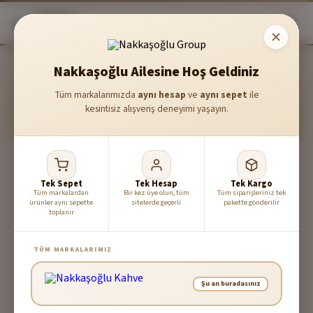
Nakkaşoğlu Ailesine Hoş Geldiniz
Tüm markalarımızda
aynı hesap
ve
aynı sepet
ile
Hoş Geldin!
kesintisiz alışveriş deneyimi yaşayın.
Tazelik ve kalitenin adresi Nakkaşoğlu Kahveye hoş geldin
Tek Sepet
Tek Hesap
Tek Kargo
Tüm markalardan
Bir kez üye olun, tüm
Tüm siparişleriniz tek
ürünler aynı sepette
sitelerde geçerli
pakette gönderilir
toplanır
Şifremi Unuttum
Giriş Yap
TÜM MARKALARIMIZ
veya
Şu an buradasınız
Hesap Oluştur