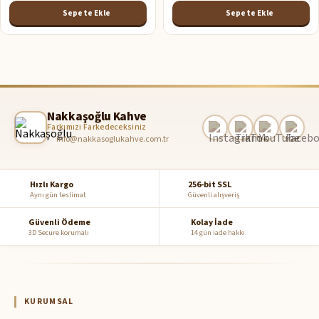
Sepete Ekle
Sepete Ekle
Nakkaşoğlu Kahve
Farkımızı Farkedeceksiniz
info@nakkasoglukahve.com.tr
Hızlı Kargo
256-bit SSL
Aynı gün teslimat
Güvenli alışveriş
Güvenli Ödeme
Kolay İade
3D Secure korumalı
14 gün iade hakkı
KURUMSAL