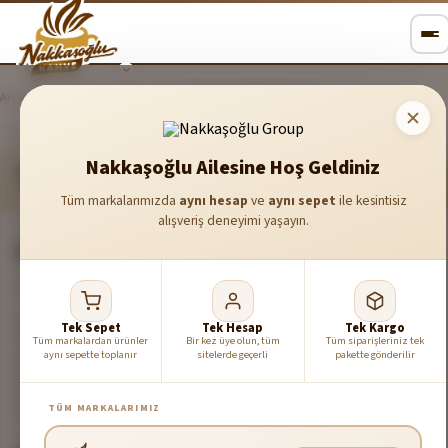
Ana Sayfa
Kahveler
Bitki Çayları
SEYLAN TOMURCUK ÇAY
Nakkaşoğlu Ailesine Hoş Geldiniz
SEYLAN TOMURCUK ÇAY
Tüm markalarımızda
aynı hesap
ve
aynı sepet
ile kesintisiz
alışveriş deneyimi yaşayın.
538
₺
1.00 kg
₺
538.00
/kg birim fiyat
Tek Sepet
Tek Hesap
Tek Kargo
1.00
kg
MIKTAR
Tüm markalardan ürünler
Bir kez üye olun, tüm
Tüm siparişleriniz tek
aynı sepette toplanır
sitelerde geçerli
pakette gönderilir
100 g
250 g
500 g
750 g
1 kg
Daha Fazla Al →
TÜM MARKALARIMIZ