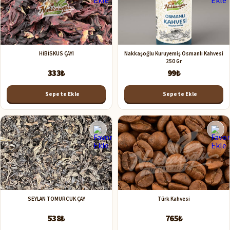
HİBİSKUS ÇAYI
Nakkaşoğlu Kuruyemiş Osmanlı Kahvesi
250 Gr
333₺
99₺
Sepete Ekle
Sepete Ekle
SEYLAN TOMURCUK ÇAY
Türk Kahvesi
538₺
765₺