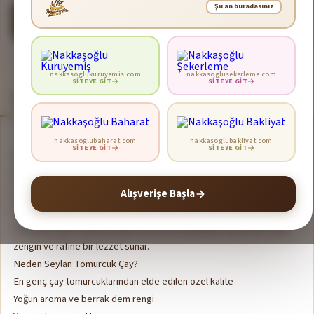
Şu an buradasınız
Sepete Ekle
nakkasoglukuruyemis.com
nakkasoglusekerleme.com
SITEYE GIT
SITEYE GIT
Ürün Açıklaması
Ürün Bilgileri
nakkasoglubaharat.com
nakkasoglubakliyat.com
SITEYE GIT
SITEYE GIT
Seylan Tomurcuk Çay – Yoğun Aroma, Seçkin Lezzet
Kalitesiyle dünya çapında ün kazanmış
Seylan Tomurcuk Çay
, çay
bitkisinin en genç ve değerli yaprak tomurcuklarından elde edilir.
Alışverişe Başla
Yoğun aroması, berrak rengi ve yumuşak içimiyle çay keyfini üst
seviyeye taşır. Özenle seçilen tomurcuk yapraklar sayesinde daha
zengin ve rafine bir lezzet sunar.
Neden Seylan Tomurcuk Çay?
En genç çay tomurcuklarından elde edilen özel kalite
Yoğun aroma ve berrak dem rengi