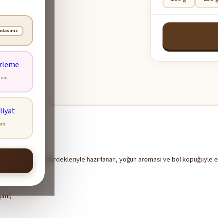
adasınız
com
com
ğütülmüş kahve çekirdekleriyle hazırlanan, yoğun aroması ve bol köpüğüyle e
atır.
ımı)