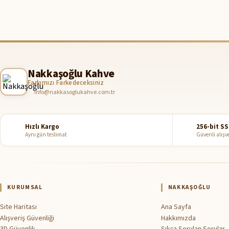
Nakkaşoğlu Kahve
Farkımızı Farkedeceksiniz
info@nakkasoglukahve.com.tr
Hızlı Kargo
256-bit SS
Aynı gün teslimat
Güvenli alışv
KURUMSAL
NAKKAŞOĞLU
Site Haritası
Ana Sayfa
Alışveriş Güvenliği
Hakkımızda