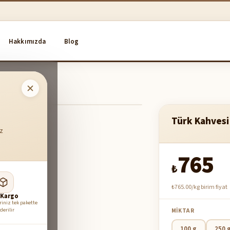
Hakkımızda
Blog
Türk Kahvesi
iz
765
₺
₺
765.00
/kg birim fiyat
 Kargo
riniz tek pakette
derilir
MIKTAR
100 g
250 