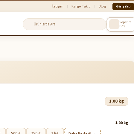
İletişim
Kargo Takip
Blog
Giriş Yap
Sepetim
Boş
1.00 kg
1.00
kg
g
500 g
750 g
1 kg
Daha Fazla Al →