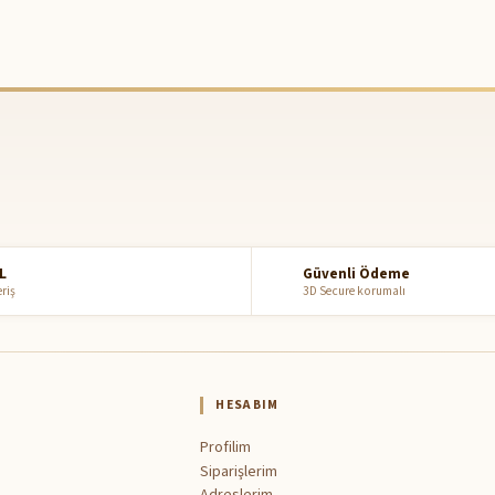
L
Güvenli Ödeme
eriş
3D Secure korumalı
HESABIM
Profilim
Siparişlerim