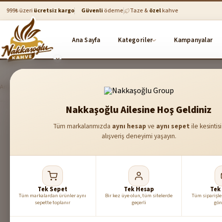
999₺ üzeri
ücretsiz kargo
Güvenli
ödeme
Taze &
özel
kahve
Ana Sayfa
Kampanyalar
Kategoriler
Ana Sayfa
Kahveler
Çekilmiş Kahveler
Çekirdek Kahveler
Türk Kahvesi
Nakkaşoğlu Ailesine Hoş Geldiniz
Tüm markalarımızda
aynı hesap
ve
aynı sepet
ile kesintis
alışveriş deneyimi yaşayın.
Tek Sepet
Tek Hesap
Tek
Tüm markalardan ürünler aynı
Bir kez üye olun, tüm sitelerde
Tüm siparişle
sepette toplanır
geçerli
gön