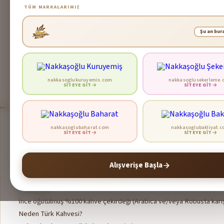
TÜM MARKALARIMIZ
Şu an bur
nakkasoglukuruyemis.com
nakkasoglusekerleme.
SITEYE GIT
SITEYE GIT
Ürün Açıklaması
Ürün Bilgileri
nakkasoglubaharat.com
nakkasoglubakliyat.
SITEYE GIT
SITEYE GIT
Türk Kahvesi – Geleneksel Lezzet, Yoğun Aroma
Kültürümüzün en köklü içeceklerinden biri olan
Türk Kahvesi
, ince ö
Alışverişe Başla
yöntemi sayesinde her fincanda aynı keyfi ve karakteristik lezzeti yaş
İçindekiler:
İnce öğütülmüş %100 kahve çekirdeği
(Arabica ve/veya Robusta karış
Neden Türk Kahvesi?