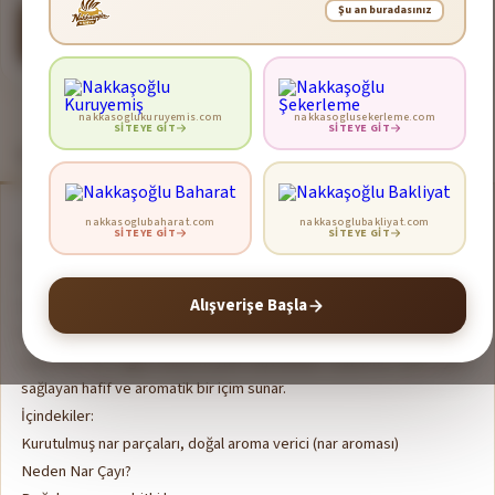
Şu an buradasınız
Sepete Ekle
nakkasoglukuruyemis.com
nakkasoglusekerleme.com
SITEYE GIT
SITEYE GIT
Ürün Açıklaması
Ürün Bilgileri
nakkasoglubaharat.com
nakkasoglubakliyat.com
SITEYE GIT
SITEYE GIT
Nar Çayı – Yoğun Meyve Aroması, Ferahlatıcı İçim
Canlı rengi ve hafif ekşimsi tatlı aromasıyla öne çıkan
Nar Çayı
,
meyve çayları arasında en sevilen ve en ferahlatıcı seçeneklerden
Alışverişe Başla
biridir. Doğal nar aromasıyla zenginleştirilen bu özel karışım, hem
sıcak hem de soğuk olarak keyifle tüketilebilir. Günün her anına uyum
sağlayan hafif ve aromatik bir içim sunar.
İçindekiler:
Kurutulmuş nar parçaları, doğal aroma verici (nar aroması)
Neden Nar Çayı?