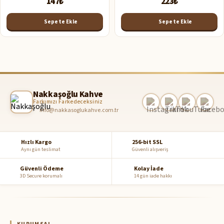
147₺
223₺
Sepete Ekle
Sepete Ekle
Nakkaşoğlu Kahve
Farkımızı Farkedeceksiniz
info@nakkasoglukahve.com.tr
Hızlı Kargo
256-bit SSL
Aynı gün teslimat
Güvenli alışveriş
Güvenli Ödeme
Kolay İade
3D Secure korumalı
14 gün iade hakkı