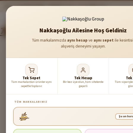
999₺ üzeri
ücretsiz kargo
Güvenli
ödeme
Taze &
özel
kahve
Ana Sayfa
Kampanyalar
Kategoriler
Nakkaşoğlu Ailesine Hoş Geldiniz
Tüm markalarımızda
aynı hesap
ve
aynı sepet
ile kesintis
alışveriş deneyimi yaşayın.
Tek Sepet
Tek Hesap
Tek
Tüm markalardan ürünler aynı
Bir kez üye olun, tüm sitelerde
Tüm siparişle
sepette toplanır
geçerli
gön
TÜM MARKALARIMIZ
Şu an bur