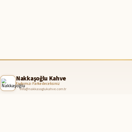
Nakkaşoğlu Kahve
Farkımızı Farkedeceksiniz
info@nakkasoglukahve.com.tr
Hızlı Kargo
256-bit SS
Aynı gün teslimat
Güvenli alışv