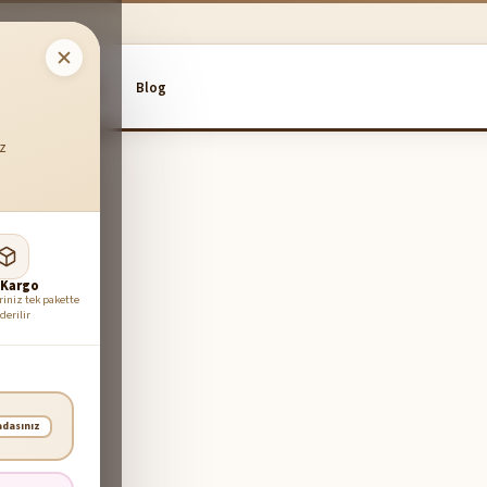
Hakkımızda
Blog
iz
 Kargo
riniz tek pakette
derilir
adasınız