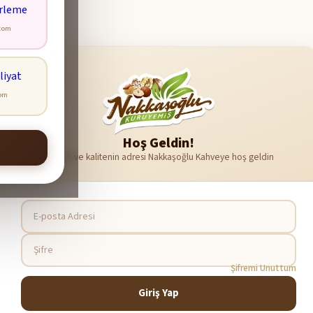
com
com
Hoş Geldin!
Tazelik ve kalitenin adresi Nakkaşoğlu Kahveye hoş geldin
Şifremi Unuttum
Giriş Yap