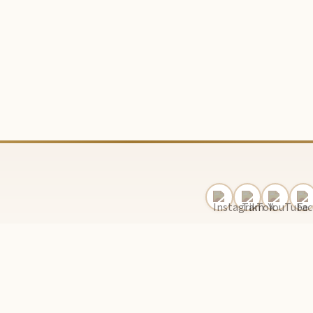
Kolay İade
14 gün iade hakkı