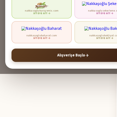
nakkasoglukuruyemis.com
nakkasoglusekerleme.
SITEYE GIT
SITEYE GIT
nakkasoglubaharat.com
nakkasoglubakliyat.
SITEYE GIT
SITEYE GIT
Alışverişe Başla