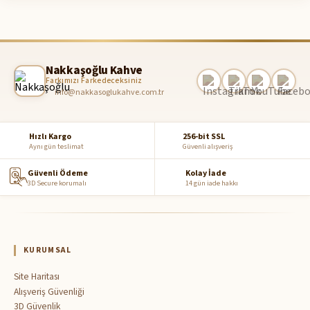
Nakkaşoğlu Kahve
Farkımızı Farkedeceksiniz
info@nakkasoglukahve.com.tr
Hızlı Kargo
256-bit SSL
Aynı gün teslimat
Güvenli alışveriş
Güvenli Ödeme
Kolay İade
3D Secure korumalı
14 gün iade hakkı
KURUMSAL
Site Haritası
Alışveriş Güvenliği
3D Güvenlik