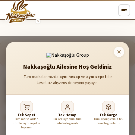
Açık Rıza Metni
6698 Sayılı Kişisel Verilerin Korunması Kanunu (KVKK) kapsamında
Nakkaşoğlu Ailesine Hoş Geldiniz
Tüm markalarımızda
aynı hesap
ve
aynı sepet
ile
ŞIRKET
kesintisiz alışveriş deneyimi yaşayın.
Nakkaşoğlu Group İnşaat Gıda San. ve Tic. Ltd. Şti.
ADRES
Hacı Bayram Mah. Şht. Teğmen Kalmaz Posta Cad. No:10/A Ulus-
Altındağ/Ankara
TELEFON
05451250606
Tek Sepet
Tek Hesap
Tek Kargo
AÇIK RIZA VE KAPSAM
Tüm markalardan
Bir kez üye olun, tüm
Tüm siparişleriniz tek
ürünler aynı sepette
sitelerde geçerli
pakette gönderilir
6698 sayılı Kişisel Verilerin Korunması Kanunu uyarınca; veri
toplanır