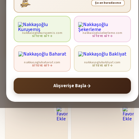
Şu an buradasınız
nakkasoglukuruyemis.com
nakkasoglusekerleme.com
SITEYE GIT
SITEYE GIT
nakkasoglubaharat.com
nakkasoglubakliyat.com
Kavrulmuş İspanyol Badem
Çiğ İspanyol Badem
SITEYE GIT
SITEYE GIT
947₺
873₺
Alışverişe Başla
Sepete Ekle
Sepete Ekle