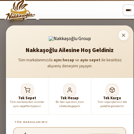
Çiğ Bademler
Kavrulmuş Bademler
Nakkaşoğlu Ailesine Hoş Geldiniz
6
ürün listeleniyor
Tüm markalarımızda
aynı hesap
ve
aynı sepet
ile kesintisiz
alışveriş deneyimi yaşayın.
Tek Sepet
Tek Hesap
Tek Kargo
Tüm markalardan ürünler
Bir kez üye olun, tüm
Tüm siparişleriniz tek
aynı sepette toplanır
sitelerde geçerli
pakette gönderilir
Kavrulmuş Badem
Çiğ Badem
856₺
800₺
TÜM MARKALARIMIZ
Sepete Ekle
Sepete Ekle