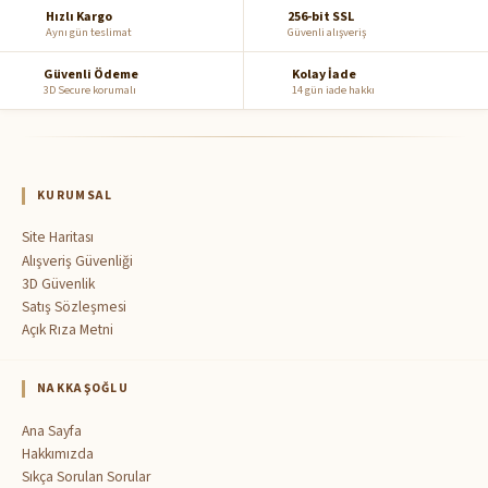
Hızlı Kargo
256-bit SSL
Aynı gün teslimat
Güvenli alışveriş
Güvenli Ödeme
Kolay İade
3D Secure korumalı
14 gün iade hakkı
KURUMSAL
Site Haritası
Alışveriş Güvenliği
3D Güvenlik
Satış Sözleşmesi
Açık Rıza Metni
NAKKAŞOĞLU
Ana Sayfa
Hakkımızda
Sıkça Sorulan Sorular