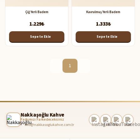
Çiğ Yerli Badem
Kavrulmuş Yerli Badem
1.229₺
1.333₺
Sepete Ekle
Sepete Ekle
1
Nakkaşoğlu Kahve
Farkımızı Farkedeceksiniz
info@nakkasoglukahve.com.tr