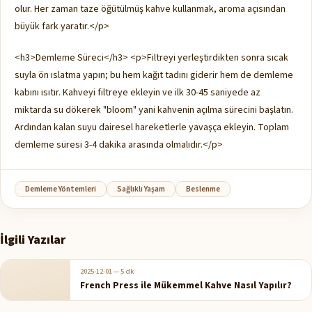
olur. Her zaman taze öğütülmüş kahve kullanmak, aroma açısından
büyük fark yaratır.</p>
<h3>Demleme Süreci</h3> <p>Filtreyi yerleştirdikten sonra sıcak
suyla ön ıslatma yapın; bu hem kağıt tadını giderir hem de demleme
kabını ısıtır. Kahveyi filtreye ekleyin ve ilk 30-45 saniyede az
miktarda su dökerek "bloom" yani kahvenin açılma sürecini başlatın.
Ardından kalan suyu dairesel hareketlerle yavaşça ekleyin. Toplam
demleme süresi 3-4 dakika arasında olmalıdır.</p>
Demleme Yöntemleri
Sağlıklı Yaşam
Beslenme
İlgili Yazılar
2025-12-01
—
5 dk
French Press ile Mükemmel Kahve Nasıl Yapılır?