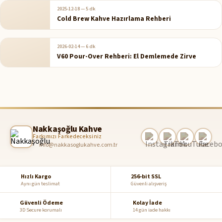
2025-12-18
—
5 dk
Cold Brew Kahve Hazırlama Rehberi
2026-02-14
—
6 dk
V60 Pour-Over Rehberi: El Demlemede Zirve
Nakkaşoğlu Kahve
Farkımızı Farkedeceksiniz
info@nakkasoglukahve.com.tr
Hızlı Kargo
256-bit SSL
Aynı gün teslimat
Güvenli alışveriş
Güvenli Ödeme
Kolay İade
3D Secure korumalı
14 gün iade hakkı