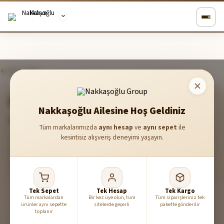
Blog'a Dön
2025-10-05
6 dk
Demleme Yöntemleri
Nakkaşoğlu Ailesine Hoş Geldiniz
Filtre Kahve Rehberi: Başlangıçtan Ustalığa
Tüm markalarımızda
aynı hesap
ve
aynı sepet
ile
kesintisiz alışveriş deneyimi yaşayın.
Filtre kahve, dünyada en yaygın tüketilen kahve türlerinden
biridir. Doğru çekim, su sıcaklığı ve oran bilgisiyle evde
profesyonel filtre kahve hazırlamayı öğrenin.
Tek Sepet
Tek Hesap
Tek Kargo
Tüm markalardan
Bir kez üye olun, tüm
Tüm siparişleriniz tek
ürünler aynı sepette
sitelerde geçerli
pakette gönderilir
toplanır