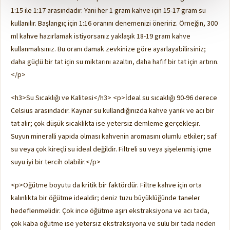
1:15 ile 1:17 arasındadır. Yani her 1 gram kahve için 15-17 gram su
kullanılır. Başlangıç için 1:16 oranını denemenizi öneririz. Örneğin, 300
ml kahve hazırlamak istiyorsanız yaklaşık 18-19 gram kahve
kullanmalısınız. Bu oranı damak zevkinize göre ayarlayabilirsiniz;
daha güçlü bir tat için su miktarını azaltın, daha hafif bir tat için artırın.
</p>
<h3>Su Sıcaklığı ve Kalitesi</h3> <p>İdeal su sıcaklığı 90-96 derece
Celsius arasındadır. Kaynar su kullandığınızda kahve yanık ve acı bir
tat alır; çok düşük sıcaklıkta ise yetersiz demleme gerçekleşir.
Suyun mineralli yapıda olması kahvenin aromasını olumlu etkiler; saf
su veya çok kireçli su ideal değildir. Filtreli su veya şişelenmiş içme
suyu iyi bir tercih olabilir.</p>
<p>Öğütme boyutu da kritik bir faktördür. Filtre kahve için orta
kalınlıkta bir öğütme idealdir; deniz tuzu büyüklüğünde taneler
hedeflenmelidir. Çok ince öğütme aşırı ekstraksiyona ve acı tada,
çok kaba öğütme ise yetersiz ekstraksiyona ve sulu bir tada neden